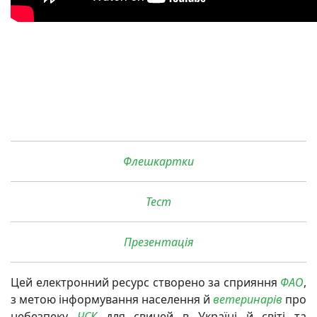
Флешкартки
Тест
Презентація
Цей електронний ресурс створено за сприяння
ФАО
,
з метою інформування населення й
ветеринарів
про
небезпеку
ЧСК
для свиней в Україні й світі та