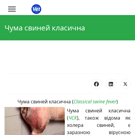
Чума свиней класична
Чума свиней класична (
Classical swine fever
)
Чума свиней класична
(
ЧСК
), також відома як
холера свиней, є
заразною вірусною