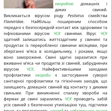
хворобою
домашніх і
диких свиней.
Викликається вірусом роду
Pestivirus
сімейства
Flaviviridae
. Найбільш поширеним способом
передачі є безпосередній контакт між здоровими та
інфікованими вірусом
ЧСК
свинями. Вірус
ЧСК
здатний залишатись життєздатним у свинині та
продуктах із переробленої свинини місяцями, при
зберіганні м’яса в холодильнику, і роками, якщо
воно заморожене. Свині здатні заразитися при
вживанні м’яса чи продуктів зі свиней, забруднених
вірусом
ЧСК
. Найефективнішими заходами
профілактики
хвороби
є застосування суворої
санітарної профілактики та гігієнічних заходів, що
захищають домашніх свиней від контакту з дикими
свиньми. При виникненні спалаху хвороби на
фермах де свині заразились
ЧСК
проводять забій
усіх свиней з безпечною утилізацією туш, підстилки
тощо, та продовжують
нагляд
за
небезпечною зоною