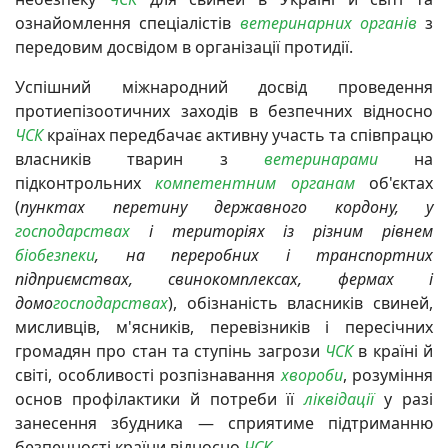
ознайомлення спеціалістів
ветеринарних органів
з
передовим досвідом в організації протидії.
Успішний міжнародний досвід проведення
протиепізоотичних заходів в безпечних відносно
ЧСК
країнах передбачає активну участь та співпрацю
власників тварин з
ветеринарами
на
підконтрольних
компетентним органам
об'єктах
(
пунктах перетину державного кордону, у
господарствах
і територіях із різним рівнем
біобезпеки
, на переробних і транспортних
підприємствах, свинокомплексах, фермах і
домо
господарствах
), обізнаність власників свиней,
мисливців, м'ясників, перевізників і пересічних
громадян про стан та ступінь загрози
ЧСК
в країні й
світі, особливості розпізнавання
хвороби
, розуміння
основ профілактики й потреби її
ліквідації
у разі
занесення збудника — сприятиме підтриманню
безпечності країни відносно
ЧСК
.