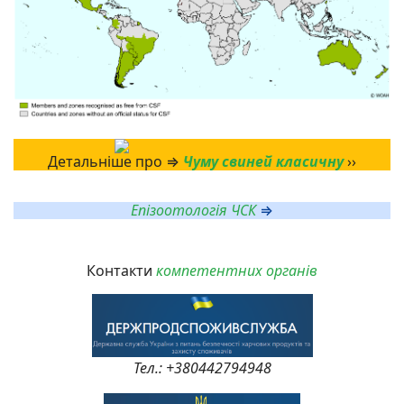
Детальніше про ⇒
Чуму свиней класичну
››
Епізоотологія ЧСК
⇒
Контакти
компетентних органів
Тел.: +380442794948