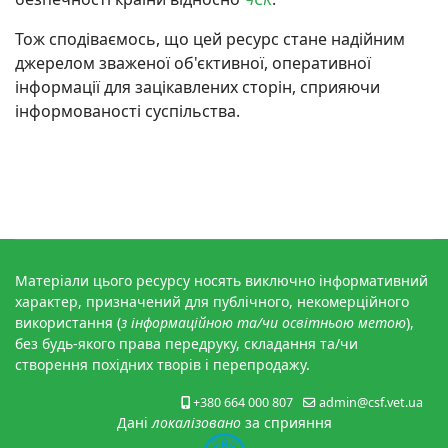
Тож сподіваємось, що цей ресурс стане надійним
джерелом зваженої об'єктивної, оперативної
інформації для зацікавлених сторін, сприяючи
інформованості суспільства.
Матеріали цього ресурсу носять виключно інформативний
характер, призначений для публічного, некомерційного
використання (
з інформаційною та/чи освітньою метою
),
без будь-якого права передруку, складання та/чи
створення похідних творів і перепродажу.
+380 664 000 807
admin@сsf.vet.ua
Дані
локалізовано
за сприяння