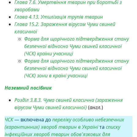
Глава 7.6. Умертвіння тварин при боротьбі з
хворобами
Глава 4.13. Утилізація трупів тварин
Глава 15.2.
Зараження вірусом Чуми свиней
класичної
Форма для щорічного підтвердження стану
безпечної відносно Чуми свиней класичної
(ЧСК) країни учасниці
Форма для щорічного підтвердження стану
безпечної відносно Чуми свиней класичної
(ЧСК) зони в країні учасниці
Наземний посібник
Розділ 3.8.3. Чума свиней класична (зараження
вірусом Чуми свиней класичної)
(
англ.
)
ЧСК
— включена до
переліку особливо небезпечних
(карантинних) хвороб тварин в Україні
та
списку
інфекційних хвороб тварин обов'язкових для