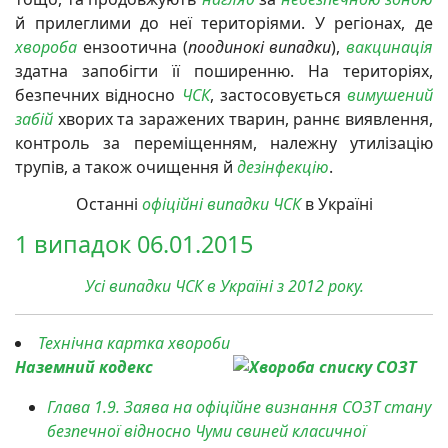
й прилеглими до неї територіями. У регіонах, де
хвороба
ензоотична (
поодинокі випадки
),
вакцинація
здатна запобігти її поширенню. На територіях,
безпечних відносно
ЧСК
, застосовується
вимушений
забій
хворих та заражених тварин, раннє виявлення,
контроль за переміщенням, належну утилізацію
трупів, а також очищення й
дезінфекцію
.
Останні
офіційні випадки
ЧСК
в Україні
1 випадок 06.01.2015
Усі випадки ЧСК в Україні з 2012 року.
Технічна картка хвороби
Наземний кодекс
Глава 1.9.
Заява на офіційне визнання СОЗТ стану
безпечної відносно Чуми свиней класичної