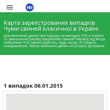
Карта зареєстрованих випадків
Чуми свиней класичної в Україні
Для внесення даних про підозру чи випадок ЧСК в Україні
та зменшення ризику зараження свиней поблизу від місця
небезпеки ЧСК зареєструйтесь, будь-ласка, й створіть
повідомлення. Меню внесення даних інтуїтивно зрозуміле.
1 випадок 06.01.2015